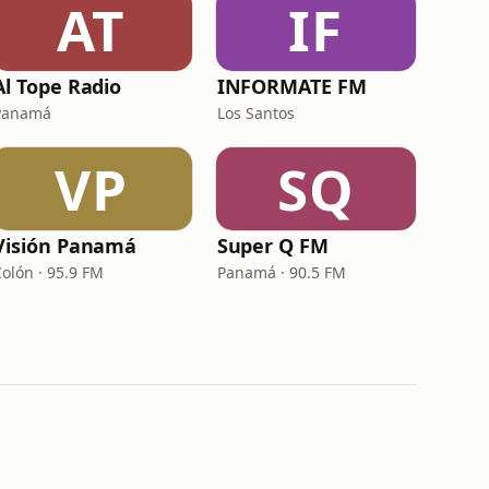
AT
IF
Al Tope Radio
INFORMATE FM
Panamá
Los Santos
VP
SQ
Visión Panamá
Super Q FM
Colón · 95.9 FM
Panamá · 90.5 FM