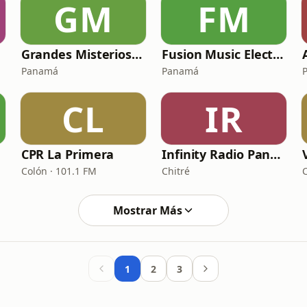
GM
FM
Grandes Misterios Radio
Fusion Music Electronic
Panamá
Panamá
CL
IR
CPR La Primera
Infinity Radio Panamá
Colón · 101.1 FM
Chitré
Mostrar Más
1
2
3