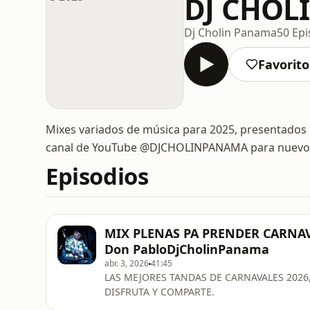
DJ CHOL
Dj Cholin Panama
50 Epi
Favorito
Mixes variados de música para 2025, presentados po
canal de YouTube @DJCHOLINPANAMA para nuevos
Episodios
MIX PLENAS PA PRENDER CARNAVAL
Don PabloDjCholinPanama
abr. 3, 2026
41:45
LAS MEJORES TANDAS DE CARNAVALES 202
DISFRUTA Y COMPARTE.