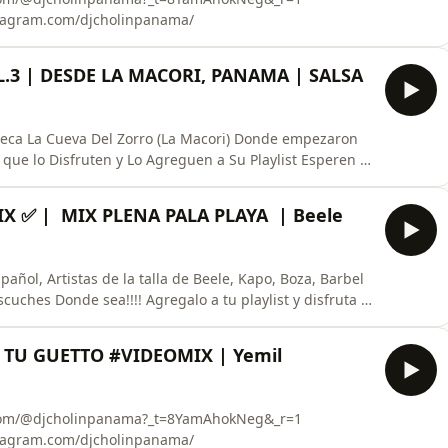
agram.com/djcholinpanama/
.3 | DESDE LA MACORI, PANAMA | SALSA
eva Del Zorro (La Macori) Donde empezaron
✅ | ️ MIX PLENA PALA PLAYA ️ | Beele
añol, Artistas de la talla de Beele, Kapo, Boza, Barbel
TU GUETTO #VIDEOMIX | Yemil
agram.com/djcholinpanama/