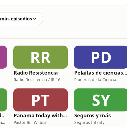
 más episodios
RR
PD
Radio Resistencia
Pelaítas de ciencias | Audioli
Radio Resistencia / JR-16
Pioneras de la Ciencia
PT
SY
Relatos: Historias de Crímenes
Panama today with Pastor Bill Wilbur
Seguros y más
Relatos: Historias de Crímenes
Pastor Bill Wilbur
Seguros Infinity