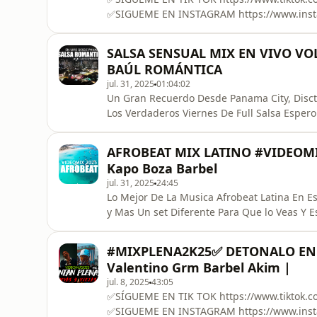
✅SIGUEME EN INSTAGRAM https://www.inst
SALSA SENSUAL MIX EN VIVO VOL
BAÚL ROMÁNTICA
jul. 31, 2025
01:04:02
Un Gran Recuerdo Desde Panama City, Discteca La Cu
Los Verdaderos Viernes De Full Salsa Espero que lo Disfruten y Lo Agreguen a Su Playlist Esperen el
Proximo, Saludos !!!!!
AFROBEAT MIX LATINO #VIDEOMIX 
Kapo Boza Barbel
jul. 31, 2025
24:45
Lo Mejor De La Musica Afrobeat Latina En Esp
y Mas Un set Diferente Para Que lo Veas Y Escuches Donde sea!!!! Agregalo a tu playlist y disfruta el
viaje ❤️
#MIXPLENA2K25✅ DETONALO EN 
Valentino Grm Barbel Akim |
jul. 8, 2025
43:05
✅SÍGUEME EN TIK TOK https://www.tiktok.com/@djcholinpanama?_t=8YamAhokNeg&_r=1
✅SIGUEME EN INSTAGRAM https://www.inst