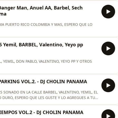
anger Man, Anuel AA, Barbel, Sech
ama
MA PUERTO RICO COLOMBIA Y MAS, ESPERO QUE LO
Yemil, BARBEL, Valentino, Yeyo pp
 YEMIL, DON PABLO, VALENTINO, YEYO PP Y OTROS
PARKING VOL.2. - DJ CHOLIN PANAMA
S SONADO EN LA CALLE BARBEL, VALENTINO, YEMIL, EL
DURO, ESPERO QUE LES GUSTE Y LO AGREGUES A TU
IEMPOS VOL.2 - DJ CHOLIN PANAMA