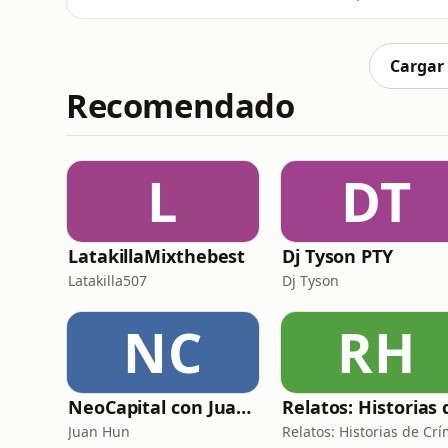
Cargar
Recomendado
L
DT
LatakillaMixthebest
Dj Tyson PTY
Latakilla507
Dj Tyson
NC
RH
NeoCapital con Juan Hun
Juan Hun