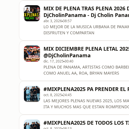
MIX DE PLENA TRAS PLENA 2026 D
DjCholinPanama - Dj Cholin Pan
abr. 3, 2026
38:57
LO MEJOR DE LA MUSICA URBANA DE PANA
DISFRUTEN Y COMPARTAN
MIX DICIEMBRE PLENA LETAL 2025 
@DjCholinPanama
dic. 17, 2025
30:40
PLENA DE PANAMA, ARTISTAS COMO BARBEL,
COMO ANUEL AA, ROA, BRYAN MAYERS
#MIXPLENA2025 PA PRENDER EL 
oct. 8, 2025
24:45
LAS MEJORES PLENAS NUEVAS 2025, LOS MA
ITA Y MUCHOS MAS QUE ESTAN ROMPIENDO 
PLAYLIST......
#MIXPLENA2025 DE TODOS LOS T
oct. 8, 2025
38:13