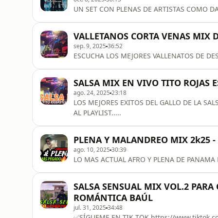
UN SET CON PLENAS DE ARTISTAS COMO DA
VALLETANOS CORTA VENAS MIX 
sep. 9, 2025
36:52
ESCUCHA LOS MEJORES VALLENATOS DE DES
SALSA MIX EN VIVO TITO ROJAS E
ago. 24, 2025
23:18
LOS MEJORES EXITOS DEL GALLO DE LA SAL
AL PLAYLIST.....
PLENA Y MALANDREO MIX 2k25 
ago. 10, 2025
30:39
LO MAS ACTUAL AFRO Y PLENA DE PANAMA 
SALSA SENSUAL MIX VOL.2 PARA
ROMÁNTICA BAÚL
jul. 31, 2025
34:48
✅SÍGUEME EN TIK TOK https://www.tiktok.com/@djcholinpanama?_t=8YamAhokNeg&_r=1