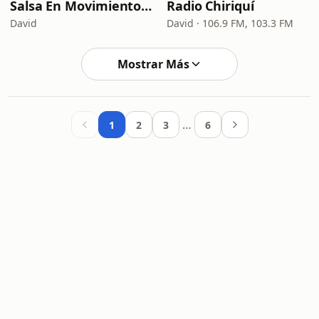
Salsa En Movimiento Radio
Radio Chiriquí
David
David · 106.9 FM, 103.3 FM
Mostrar Más
…
1
2
3
6