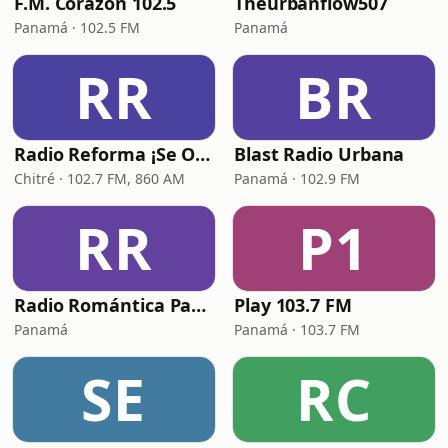
F.M. Corazón 102.5
Theurbanflow507
Panamá · 102.5 FM
Panamá
RR
BR
Radio Reforma ¡Se Oye!
Blast Radio Urbana
Chitré · 102.7 FM, 860 AM
Panamá · 102.9 FM
RR
P1
Radio Romántica Panamá
Play 103.7 FM
Panamá
Panamá · 103.7 FM
SE
RC