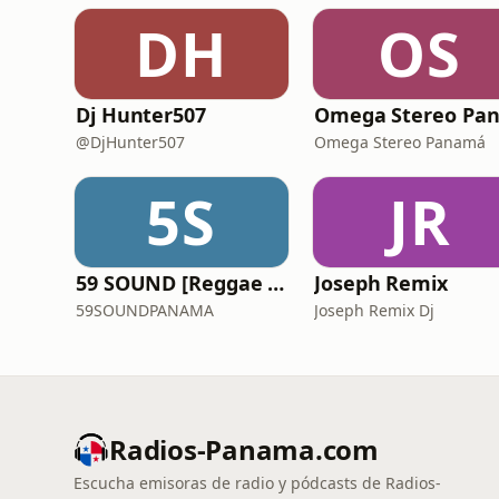
DH
OS
Dj Hunter507
@DjHunter507
Omega Stereo Panamá
5S
JR
59 SOUND [Reggae Dancehall Mixes]
Joseph Remix
59SOUNDPANAMA
Joseph Remix Dj
Radios-Panama.com
Escucha emisoras de radio y pódcasts de Radios-