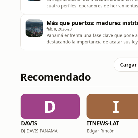
cuatro perfiles: operadores de herramientas
gobernanza. Cada uno tiene roles distintos y
económico.
Más que puertos: madurez instit
feb. 8, 2026
281
Panamá enfrenta una fase clave que pone 
destacando la importancia de acatar sus ley
de una estrategia logística nacional coheren
Cargar
Recomendado
D
I
DAVIS
ITNEWS-LAT
DJ DAVIS PANAMA
Edgar Rincón