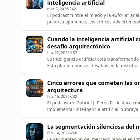
inteligencia artificial
mar. 7, 2026
342
El podcast "Entre el miedo y la euforia" anali
polariza opiniones. Los críticos advierten s
humano, mientras que los entusiastas desta
productividad y descubrimientos científicos. 
Cuando la inteligencia artificial 
desafío arquitectónico
feb. 22, 2026
187
La inteligencia artificial está transformando
Esto plantea nuevos desafíos en la distribuc
institucionales. Se requiere un rediseño sis
efectiva.
Cinco errores que cometen las or
arquitectura
feb. 16, 2026
232
El podcast de Gabriel J. Perea R. destaca ci
implementar inteligencia artificial. Subraya
coherente en lugar de focalizarse solo en l
efectivo y estratégico.
La segmentación silenciosa del m
feb. 14, 2026
268
La segmentación del mercado laboral en inte