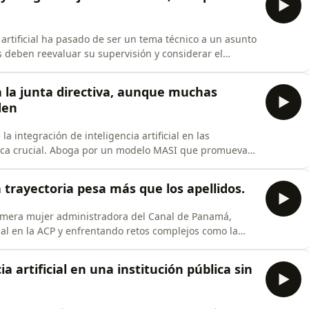
a artificial ha pasado de ser un tema técnico a un asunto
s deben reevaluar su supervisión y considerar el
ó a la junta directiva, aunque muchas
den
 la integración de inteligencia artificial en las
nica crucial. Aboga por un modelo MASI que promueva
a importancia de la arquitectura, gobernanza y
 trayectoria pesa más que los apellidos.
primera mujer administradora del Canal de Panamá,
al en la ACP y enfrentando retos complejos como la
a artificial en una institución pública sin