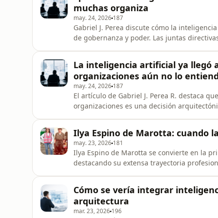
muchas organiza
may. 24, 2026
187
Gabriel J. Perea discute cómo la inteligenci
de gobernanza y poder. Las juntas directiva
impacto real de la IA en sus decisiones.
La inteligencia artificial ya lleg
organizaciones aún no lo entien
may. 24, 2026
187
El artículo de Gabriel J. Perea R. destaca que
organizaciones es una decisión arquitectó
la coherencia organizacional, enfatizando l
evolución adaptativa en este proceso.
Ilya Espino de Marotta: cuando la
may. 23, 2026
181
Ilya Espino de Marotta se convierte en la 
destacando su extensa trayectoria profesion
crisis hídrica y geopolítica actual.
Cómo se vería integrar inteligenci
arquitectura
mar. 23, 2026
196