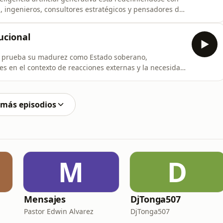
, ingenieros, consultores estratégicos y pensadores de
 se enfrenta a retos en la jerarquía del valor
ucional
a prueba su madurez como Estado soberano,
es en el contexto de reacciones externas y la necesidad
te y firme.
 más episodios
M
D
Mensajes
DjTonga507
Pastor Edwin Alvarez
DjTonga507