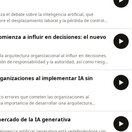
za el debate sobre la inteligencia artificial, que
obre el desplazamiento laboral y la pérdida de control
can sus potenciales beneficios, como la mejora en
La clave radica en convivir y orientar su desarrollo.
comienza a influir en decisiones: el nuevo
 la arquitectura organizacional al influir en decisiones.
ión de responsabilidad y la autoridad, así como riesgos
témico, no solo técnico, para integrar la IA de manera
ganizaciones al implementar IA sin
nco errores que cometen las organizaciones al
 la importancia de desarrollar una arquitectura
a adopción de tecnología, para garantizar un impacto
ercado de la IA generativa
ligencia artificial generativa está redefiniéndose con