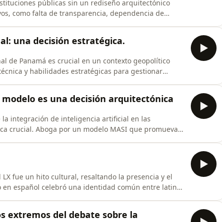
instituciones públicas sin un rediseño arquitectónico
vos, como falta de transparencia, dependencia de
stión, afectando confianza y legitimidad.
l: una decisión estratégica.
al de Panamá es crucial en un contexto geopolítico
técnica y habilidades estratégicas para gestionar
s.
sin modelo es una decisión arquitectónica
 la integración de inteligencia artificial en las
nica crucial. Aboga por un modelo MASI que promueva
a importancia de la arquitectura, gobernanza y
X fue un hito cultural, resaltando la presencia y el
o en español celebró una identidad común entre latinos
ón y la diversidad cultural.
dos extremos del debate sobre la