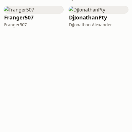
Franger507
DjJonathanPty
Franger507
DjJonathan Alexander