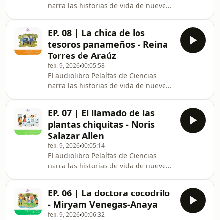
narra las historias de vida de nueve
pioneras de la ciencia en Panamá. A
través de sus trayectorias, desafíos y
EP. 08 | La chica de los
logros, el libro busca crear referentes
tesoros panameños - Reina
femeninos en la ciencia para el
Torres de Araúz
público infantil —especialmente para
feb. 9, 2026
00:05:58
las niñas—, invitándolas a soñar e
El audiolibro Pelaítas de Ciencias
imaginarse como futuras
narra las historias de vida de nueve
científicas.Esta producción sonora ha
pioneras de la ciencia en Panamá. A
sido apoyada por el Centro Cultural
través de sus trayectorias, desafíos y
de España e
EP. 07 | El llamado de las
logros, el libro busca crear referentes
plantas chiquitas - Noris
femeninos en la ciencia para el
Salazar Allen
público infantil —especialmente para
feb. 9, 2026
00:05:14
las niñas—, invitándolas a soñar e
El audiolibro Pelaítas de Ciencias
imaginarse como futuras
narra las historias de vida de nueve
científicas.Esta producción sonora ha
pioneras de la ciencia en Panamá. A
sido apoyada por el Centro Cultural
través de sus trayectorias, desafíos y
de España e
EP. 06 | La doctora cocodrilo
logros, el libro busca crear referentes
- Miryam Venegas-Anaya
femeninos en la ciencia para el
feb. 9, 2026
00:06:32
público infantil —especialmente para