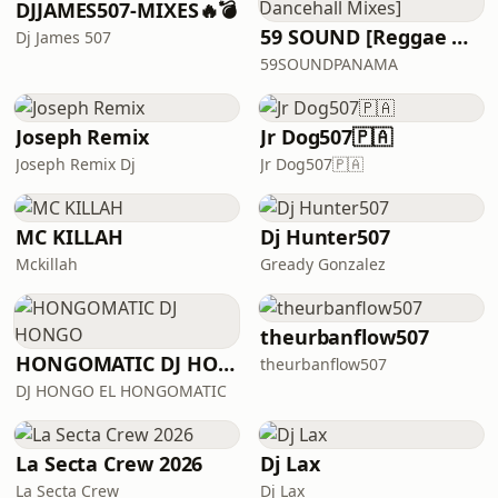
las niñas—, invitándolas a soñar e
DJJAMES507-MIXES🔥💣
imaginarse como futuras
59 SOUND [Reggae Dancehall Mixes]
Dj James 507
científicas.Esta producción sonora ha
59SOUNDPANAMA
sido apoyada por el Centro Cultural
de España e
Joseph Remix
Jr Dog507🇵🇦
Joseph Remix Dj
Jr Dog507🇵🇦
MC KILLAH
Dj Hunter507
Mckillah
Gready Gonzalez
theurbanflow507
HONGOMATIC DJ HONGO
theurbanflow507
DJ HONGO EL HONGOMATIC
La Secta Crew 2026
Dj Lax
La Secta Crew
Dj Lax