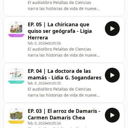
El audiolibro Pelaítas de Ciencias
las niñas—, invitándolas a soñar e
narra las historias de vida de nueve
imaginarse como futuras
pioneras de la ciencia en Panamá. A
científicas.Esta producción sonora ha
través de sus trayectorias, desafíos y
sido apoyada por el Centro Cultural
EP. 05 | La chiricana que
logros, el libro busca crear referentes
de España e
quiso ser geógrafa - Ligia
femeninos en la ciencia para el
Herrera
público infantil —especialmente para
feb. 9, 2026
00:05:56
las niñas—, invitándolas a soñar e
El audiolibro Pelaítas de Ciencias
imaginarse como futuras
narra las historias de vida de nueve
científicas.Esta producción sonora ha
pioneras de la ciencia en Panamá. A
sido apoyada por el Centro Cultural
través de sus trayectorias, desafíos y
de España e
EP. 04 | La doctora de las
logros, el libro busca crear referentes
mamás - Lidia G. Sogandares
femeninos en la ciencia para el
feb. 9, 2026
00:05:35
público infantil —especialmente para
El audiolibro Pelaítas de Ciencias
las niñas—, invitándolas a soñar e
narra las historias de vida de nueve
imaginarse como futuras
pioneras de la ciencia en Panamá. A
científicas.Esta producción sonora ha
través de sus trayectorias, desafíos y
sido apoyada por el Centro Cultural
EP. 03 | El arroz de Damaris -
logros, el libro busca crear referentes
de España e
Carmen Damaris Chea
femeninos en la ciencia para el
feb. 9, 2026
00:05:34
público infantil —especialmente para