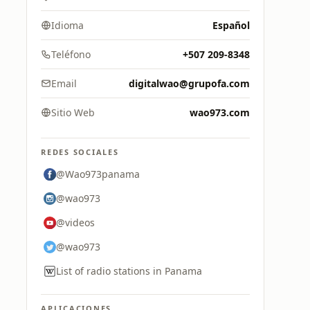
Idioma
Español
Teléfono
+507 209-8348
Email
digitalwao@grupofa.com
Sitio Web
wao973.com
REDES SOCIALES
@Wao973panama
@wao973
@videos
@wao973
List of radio stations in Panama
APLICACIONES