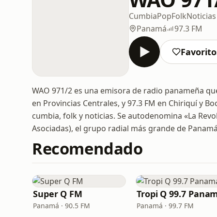
Cumbia
Pop
Folk
Noticias
Panamá
97.3 FM
Favorito
WAO 971/2 es una emisora de radio panameña que 
en Provincias Centrales, y 97.3 FM en Chiriquí y B
cumbia, folk y noticias. Se autodenomina «La Revo
Asociadas), el grupo radial más grande de Panamá
Recomendado
Super Q FM
Tropi Q 99.7 Pana
Panamá · 90.5 FM
Panamá · 99.7 FM