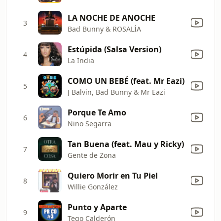
LA NOCHE DE ANOCHE
3
Bad Bunny & ROSALÍA
Estúpida (Salsa Version)
4
La India
COMO UN BEBÉ (feat. Mr Eazi)
5
J Balvin, Bad Bunny & Mr Eazi
Porque Te Amo
6
Nino Segarra
Tan Buena (feat. Mau y Ricky)
7
Gente de Zona
Quiero Morir en Tu Piel
8
Willie González
Punto y Aparte
9
Tego Calderón