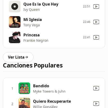
Que Es la Que Hay
22:51
Ivy Queen
Mi Iglesia
22:46
Tony Vega
Princesa
22:41
Frankie Negron
Ver Lista
Canciones Populares
Bandido
1
Myke Towers & Juhn
Quiero Recuperarte
2
Willie González